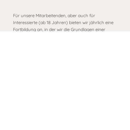
Für unsere Mitarbeitenden, aber auch für
Interessierte (ab 18 Jahren) bieten wir jährlich eine
Fortbildung an, in der wir die Grundlagen einer
nachhaltigen Bildungspraxis vermitteln. Du lernst
nicht nur in einem inspirierenden Team, sondern
kannst aktiv unser demokratisches
Zusammenleben mitgestalten und lernst für dein
Leben. Melde dich an!
> lesen: Jahresfortbildung
Profil-Team-Schmiede